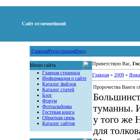
Сайт отличнейший
Главная
Регистрация
Вход
Приветствую Вас,
Гос
Меню сайта
Главная страница
Главная
»
2009
»
Янва
Информация о сайте
Каталог файлов
Пророчества Ванги с
Каталог статей
Большинст
Блог
Форум
туманны. И
Фотоальбомы
Гостевая книга
у того же 
Обратная связь
Каталог сайтов
для толков