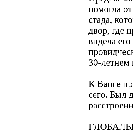
помогла от
стада, кот
двор, где 
видела его
провидчес
30-летнем 
К Ванге п
сего. Был 
расстроен
ГЛОБАЛЬ