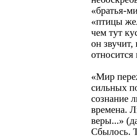
«братья-ми
«птицы жел
чем тут ку
он звучит,
относится 
«Мир пере
сильных п
сознание 
времена. Л
веры...» (д
Сбылось. 