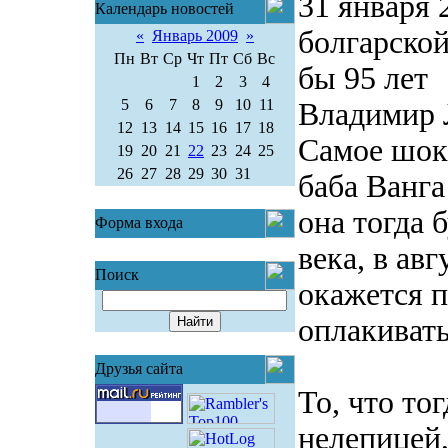
31 января 
Календарь новостей
болгарско
«
Январь 2009
»
Пн
Вт
Ср
Чт
Пт
Сб
Вс
бы 95 лет
1
2
3
4
5
6
7
8
9
10
11
Владимир
12
13
14
15
16
17
18
Самое шок
19
20
21
22
23
24
25
26
27
28
29
30
31
баба Ванга
она тогда 
Форма входа
века, в ав
Поиск
окажется п
оплакиват
Друзья сайта
То, что то
нелепицей,