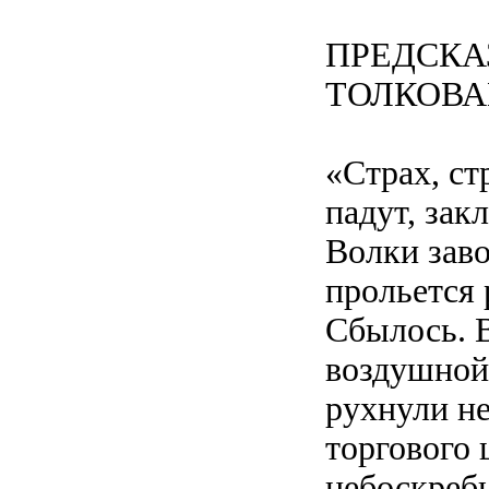
ПРЕДСКА
ТОЛКОВА
«Страх, ст
падут, за
Волки заво
прольется 
Сбылось. В
воздушной
рухнули н
торгового
небоскреб