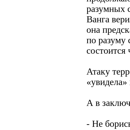
разумных с
Ванга вери
она предск
по разуму 
состоится 
Атаку тер
«увидела» 
А в заключ
- Не борис