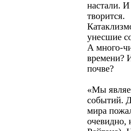
настали. И
творится.
Катаклизмо
унесшие со
А много-ч
времени? 
почве?
«Мы являе
событий. 
мира пожал
очевидно, 