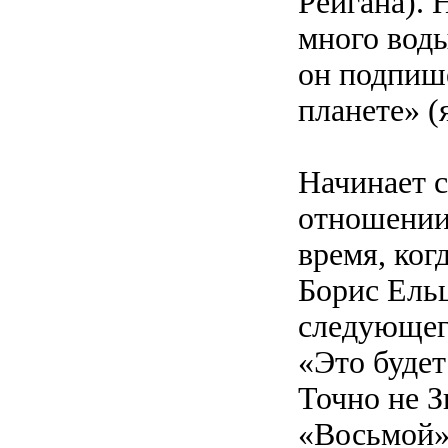
Рейгана). 
много воды
он подпиш
планете» (
Начинает с
отношении 
время, ког
Борис Ельц
следующего
«Это будет
Точно не З
«Восьмой»