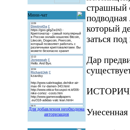
страшный 
Мини-чат
подводная 
который де
заться под
Дар предв
существуе
ИСТОРИЧ
Для добавления необходима
Унесенная
авторизация