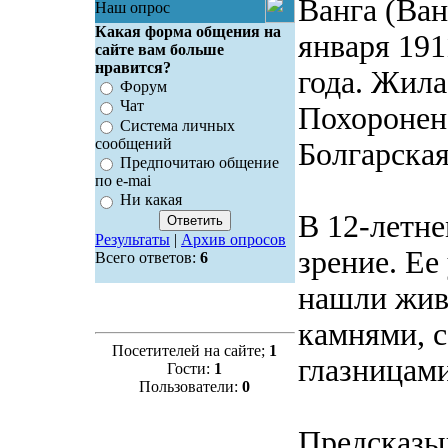
Ванга (Ван
Наш опрос
Какая форма общения на
января 191
сайте вам больше
нравится?
года. Жила
Форум
Чат
Похоронен
Система личных
сообщений
Болгарская
Предпочитаю общение
по e-mai
Ни какая
В 12-летне
Результаты
|
Архив опросов
зрение. Е
Всего ответов:
6
нашли жив
камнями, 
Посетителей на сайте;
1
глазницами
Гости:
1
Пользователи:
0
Предсказыв